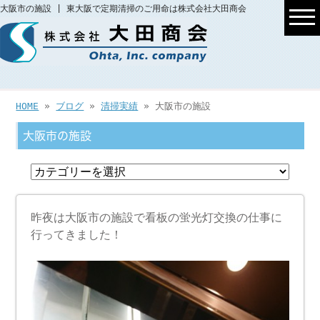
大阪市の施設 | 東大阪で定期清掃のご用命は株式会社大田商会
HOME
»
ブログ
»
清掃実績
» 大阪市の施設
大阪市の施設
昨夜は大阪市の施設で看板の蛍光灯交換の仕事に
行ってきました！