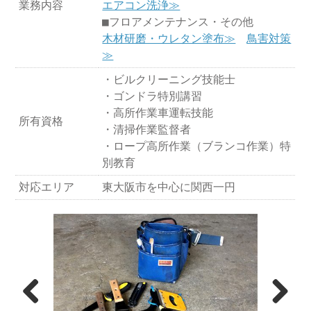
業務内容
エアコン洗浄≫
■フロアメンテナンス・その他
木材研磨・ウレタン塗布≫
鳥害対策
≫
・ビルクリーニング技能士
・ゴンドラ特別講習
・高所作業車運転技能
所有資格
・清掃作業監督者
・ロープ高所作業（ブランコ作業）特
別教育
対応エリア
東大阪市を中心に関西一円