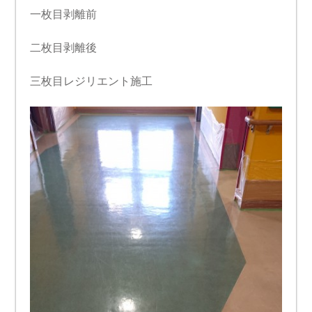
一枚目剥離前
二枚目剥離後
三枚目レジリエント施工