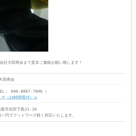
会社大田商会まで是非ご連絡お願い致します！
大田商会
L： 090-8887-7896 ）
ぞ（24時間受付）≫
大阪市吉田下島21-10
西一円でフットワーク軽く対応いたします。