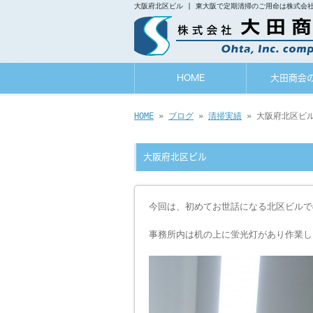
大阪府北区ビル | 東大阪で定期清掃のご用命は株式会
HOME
大田商会
HOME
»
ブログ
»
清掃実績
» 大阪府北区ビ
大阪府北区ビル
今回は、初めてお世話になる北区ビルで
事務所内は机の上に蛍光灯があり作業し