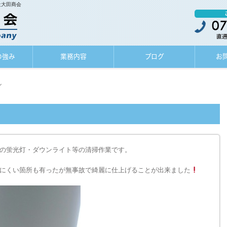
社大田商会
の強み
業務内容
ブログ
お
ル
の蛍光灯・ダウンライト等の清掃作業です。
にくい箇所も有ったが無事故で綺麗に仕上げることが出来ました