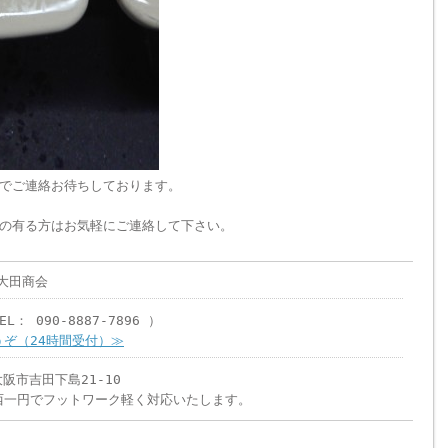
でご連絡お待ちしております。
の有る方はお気軽にご連絡して下さい。
大田商会
L： 090-8887-7896 ）
ぞ（24時間受付）≫
大阪市吉田下島21-10
西一円でフットワーク軽く対応いたします。