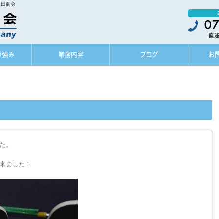
大田商会
の強み
業務内容
ブログ
お
た。
来ました！