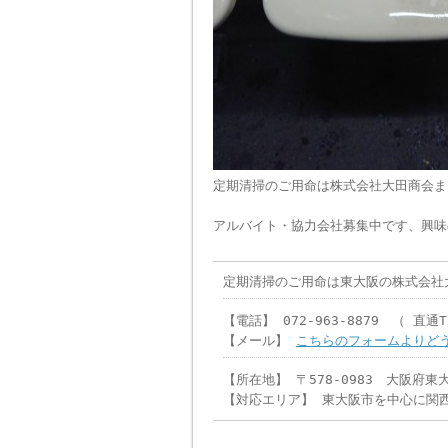
定期清掃のご用命は株式会社大田商会ま
アルバイト・協力会社募集中です、興味
定期清掃のご用命は東大阪の株式会社
【電話】 072-963-8879 （ 直通TE
【メール】
こちらのフォームよりどう
【所在地】 〒578-0983 大阪府東
【対応エリア】 東大阪市を中心に関