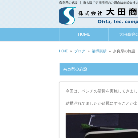
奈良県の施設 | 東大阪で定期清掃のご用命は株式会社
HOME
大田商会
HOME
»
ブログ
»
清掃実績
» 奈良県の施設
奈良県の施設
今回は、ベンチの清掃を実施してきまし
結構汚れてましたが綺麗にすることが出